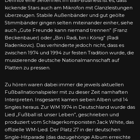
Definitiv eine Seltenheit im Ball-Business ist es, dass
kickende Stars auch am Mikrofon mit Glanzleistungen
überzeugen. Stabile Außenbänder und gut geölte
Stimmbänder gingen selten miteinander einher, siehe
auch „Gute Freunde kann niemand trennen” (Franz
Beckenbauer) oder „Bin i Radi, bin i König” (Radi
Radenkovic). Das verhinderte jedoch nicht, dass es
zwischen 1974 und 1994 zur festen Tradition wurde, die
musizierende deutsche Nationalmannschaft auf
Platten zu pressen.
Zu hören waren dabei immer die jeweils aktuellen
Fußballnationalspieler mit zu dieser Zeit namhaften
Interpreten. Insgesamt kamen sieben Alben und 14
Singles heraus. Zur WM 1974 in Deutschland wurde das
Lied „Fußball ist unser Leben”, geschrieben und
produziert vom Schlagerkomponisten Jack White, das
offizielle WM-Lied. Der Platz 27 in der deutschen
Single-Hitparade (das dazugehörige Album erreichte