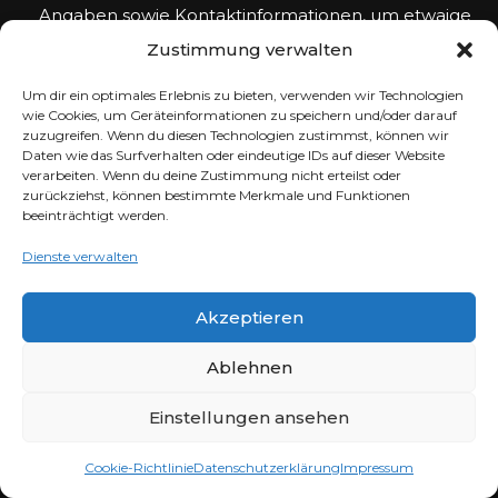
Angaben sowie Kontaktinformationen, um etwaige
Rücksprachen halten zu können;
Zustimmung verwalten
Rechtsgrundlagen:
Vertragserfüllung und
vorvertragliche Anfragen (Art. 6 Abs. 1 S. 1 lit. b)
Um dir ein optimales Erlebnis zu bieten, verwenden wir Technologien
wie Cookies, um Geräteinformationen zu speichern und/oder darauf
DSGVO).
zuzugreifen. Wenn du diesen Technologien zustimmst, können wir
Daten wie das Surfverhalten oder eindeutige IDs auf dieser Website
verarbeiten. Wenn du deine Zustimmung nicht erteilst oder
Bereitstellung des
zurückziehst, können bestimmte Merkmale und Funktionen
beeinträchtigt werden.
Onlineangebotes und
Dienste verwalten
Webhosting
Akzeptieren
Wir verarbeiten die Daten der Nutzer, um ihnen
unsere Online-Dienste zur Verfügung stellen zu
Ablehnen
können. Zu diesem Zweck verarbeiten wir die IP-
Adresse des Nutzers, die notwendig ist, um die Inhalte
Einstellungen ansehen
und Funktionen unserer Online-Dienste an den
Browser oder das Endgerät der Nutzer zu übermitteln.
Cookie-Richtlinie
Datenschutzerklärung
Impressum