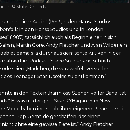
udios © Mute Records
ruction Time Again“ (1983, in den Hansa Studios
benfalls in den Hansa Studios und in London
“ (1987) tatsächlich auch als Beginn einer in sich
ahan, Martin Gore, Andy Fletcher und Alan Wilder ein.
gab es damals ja durchaus gemischte Kritiken in der
hematisiert im Podcast. Steve Sutherland schrieb
ode seien „Mädchen, die verzweifelt versuchen,
eit des Teenager-Star-Daseins zu entkommen.”
nte in den Texten „harmlose Szenen voller Banalität,
ds.” Etwas milder ging Sean O’Hagan vom New
he Mode haben innerhalb ihrer eigenen Parameter ein
echno-Pop-Gemälde geschaffen, das einen
 nicht ohne eine gewisse Tiefe ist.“ Andy Fletcher