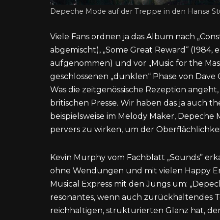
Depeche Mode auf der Treppe in den Hansa St
Viele Fans ordnen ja das Album nach „Const
abgemischt), „Some Great Reward“ (1984, e
aufgenommen) und vor „Music for the Masses
geschlossenen „dunklen“ Phase von Dave G
Was die zeitgenössische Rezeption angeht, 
britischen Presse. Wir haben das ja auch t
beispielsweise im Melody Maker, Depeche M
pervers zu wirken, um der Oberflächlichk
Kevin Murphy vom Fachblatt „Sounds” erkan
ohne Wendungen und mit vielen Happy En
Musical Express mit den Jungs um: „Depec
resonantes, wenn auch zurückhaltendes T
reichhaltigen, strukturierten Glanz hat, der