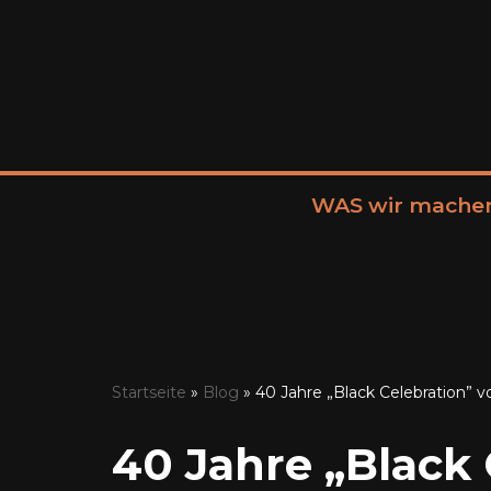
Zum
Inhalt
springen
WAS wir mache
Startseite
»
Blog
»
40 Jahre „Black Celebration”
40 Jahre „Black 